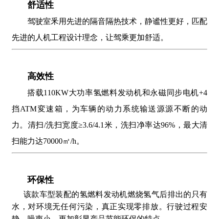
舒适性
驾驶室釆用先进的隔音隔热技术，静谧性更好，匹配
先进的人机工程设计理念，让驾乘更加舒适。
高效性
搭载110KW大功率氢燃料发动机和永磁同步电机+4
挡ATM変速箱，为车辆的动力系统输送源源不断的动
力。清扫/洗扫宽度
≥3.6/4.1米，洗扫净率达96%，最大清
扫能力达70000㎡/h
。
环保性
该款车型装配的氢燃料发动机燃烧氢气后排出的只有
水，对环境无任何污染，真正实现零排放。行驶过程安
静，噪声小，更加彰显产品节能环保的特点。