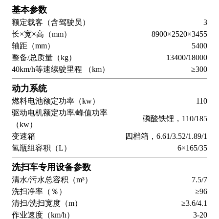
基本参数
额定载客（含驾驶员）
3
长×宽×高（mm）
8900×2520×3455
轴距（mm）
5400
整备/总质量（kg）
13400/18000
40km/h等速续驶里程 （km）
≥300
动力系统
燃料电池额定功率（kw）
110
驱动电机额定功率/峰值功率
磷酸铁锂，110/185
（kw）
变速箱
四档箱，6.61/3.52/1.89/1
氢瓶组容积（L）
6×165/35
洗扫车专用设备参数
清水/污水总容积（m³）
7.5/7
洗扫净率（％）
≥96
清扫/洗扫宽度（m）
≥3.6/4.1
作业速度（km/h）
3-20